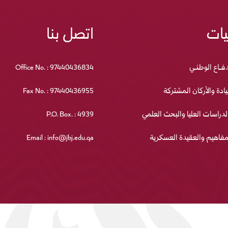
يات
اتصل بنا
دفـاع الوطنـي
Office No. : 97440436834
يادة والأركان المشتركة
Fax No. : 97440436955
لدراسات العليا والبحث العلمي
P.O. Box. : 4939
مفاهيم والعقيدة العسكرية
Email : info@jbj.edu.qa