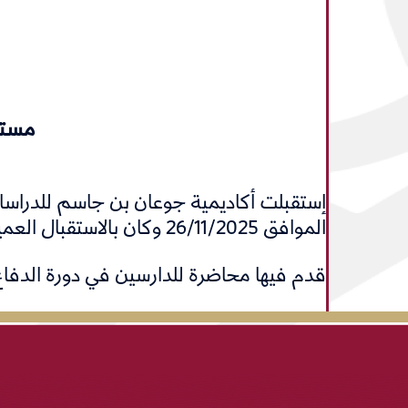
مستش
إستقبلت أكاديمية جوعان بن جاسم للدراسات
الموافق 26/11/2025 وكان بالاستقبال العميد الركن/راشد النعيمي مدير مديرية التوجيه الأكاديمي.
قدم فيها محاضرة للدارسين في دورة الدفاع الوطني رقم (6) عن “مفهوم القوة في ال