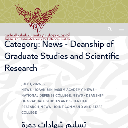
Skip
Search
Toggl
to
menu
content
Category:
News - Deanship of
Graduate Studies and Scientific
Research
JULY 1, 2026
NEWS - JOAAN BIN JASSIM ACADEMY
,
NEWS -
NATIONAL DEFENSE COLLEGE
,
NEWS - DEANSHIP
OF GRADUATE STUDIES AND SCIENTIFIC
RESEARCH
,
NEWS - JOINT COMMAND AND STAFF
COLLEGE
تسليم شهادات دورة