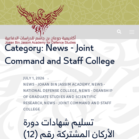
Skip
Search
Toggl
to
menu
content
Category:
News - Joint
Command and Staff College
JULY 1, 2026
NEWS - JOAAN BIN JASSIM ACADEMY
,
NEWS -
NATIONAL DEFENSE COLLEGE
,
NEWS - DEANSHIP
OF GRADUATE STUDIES AND SCIENTIFIC
RESEARCH
,
NEWS - JOINT COMMAND AND STAFF
COLLEGE
تسليم شهادات دورة
الأركان المشتركة رقم (12)