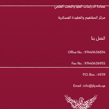
عمادة الدراسات العليا والبحث العلمي
مركز المفاهيم والعقيدة العسكرية
اتصل بنا
Office No. : 97440436834
Fax No. : 97440436955
P.O. Box. : 4939
Email : info@jbj.edu.qa